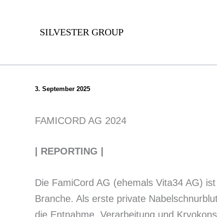
Zum
Inhalt
SILVESTER GROUP
springen
3. September 2025
FAMICORD AG 2024
| REPORTING |
Die FamiCord AG (ehemals Vita34 AG) ist d
Branche. Als erste private Nabelschnurblu
die Entnahme, Verarbeitung und Kryokons