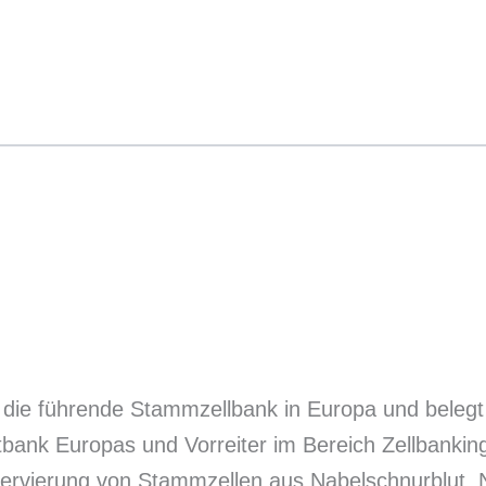
ie führende Stammzellbank in Europa und belegt we
tbank Europas und Vorreiter im Bereich Zellbankin
ervierung von Stammzellen aus Nabelschnurblut,