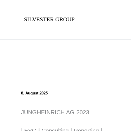
Zum
Inhalt
SILVESTER GROUP
springen
8. August 2025
JUNGHEINRICH AG 2023
| ESG | Consulting | Reporting |