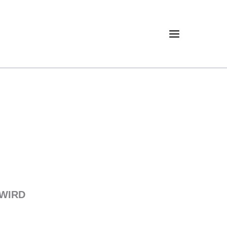
Main
Menu
 WIRD